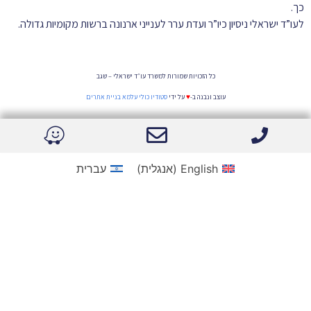
כך.
לעו”ד ישראלי ניסיון כיו”ר ועדת ערר לענייני ארנונה ברשות מקומיות גדולה.
כל הזכויות שמורות למשרד עו״ד ישראלי – שגב
עוצב ונבנה ב-
♥
על ידי
סטודיו כולי עלמא בניית אתרים
English
(
אנגלית
)
עברית