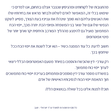
מהתגובות של לקוחותינו ומהניסיון שנצבר אצלנו בתחום, אנו למדים כי
שימוש בכלי זה, המאפשר לאדם לשלוט ולבחור מראש את בחירותיו שלו
ואת האנשים עליהם הוא סומך שינהלו את ענייניו בעת הצורך, מסייע לשקט
הנפשי שלו וגם של שאר בני המשפחה ומיופי הכח. יתרה מכך, ייפוי הכח
המתמשך מועיל גם להימנע מההליך המורכב והיחסית יקר וארוך יותר של
מינוי אפוטרופוס.
חשוב לדעת: כל עוד הממנה כשיר – הוא יוכל לשנות את ייפוי הכח ככל
שיחפוץ בכך.
רק עורכי -דין שהוכשרו והוסמכו במיוחד מטעם האפוטרופוס הכללי רשאי
לערוך ייפוי כוח מתמשך.
​במשרדנו מספר עורכי דין מוסמכים ומתמחים בעריכת ייפויי כוח מתמשכים
תוך התאמת ייפוי הכוח לנסיבותיו האישיות של אדם.
תוכלו לפנות אלינו בכל שאלה בנושאים הללו.
כל הזכויות שמורות למשרד עו״ד ישראלי – שגב