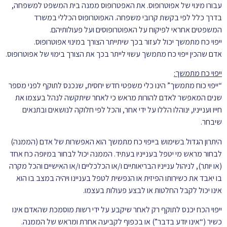
עבורו מינוי של אפוטרופוס. את האפטרופוס ממנה בית המשפט למשפחה,
בדרך כלל לפי בקשת קרובי משפחה. האפוטרופוס הכללי במשרד
המשפטים אחראי לפיקוח על האפוטרופוסים ועל פעולותיהם.
ייפוי כח מתמשך יכול לעזור בכך שיתייתר הצורך במינוי אפוטרופוס.
אדם שהכין ייפוי כח מתמשך עשוי לייתר בכך את הצורך בימוי של אפוטרופוס.
ייפוי כח מתמשך:
“ייפוי כוח מתמשך” הינו כלי משפטי חדש יחסית, שנכנס לתוקף לפני מספר
שנים המאפשר לאדם להורות מראש כי לאחר שיתקשה לנהל בעצמו את
חייו וענייניו, ינוהלו הללו על ידי אחר, והכל לפי חלוקה לנושאים ובתנאים
שיבחר.
היתרון הגדול בשימוש בייפוי כח מתמשך הוא האפשרות של אדם (הממנה)
לבחור מראש מי יטפל בענייניו בעתיד. הממנה יכול לבחור במיופה כח אחד
(או יותר), לניהול ענייניו הבריאותיים ו/או הכלכליים ו/או האישיים והכל מקרה
בו יאבד את כשירותו הפיזית או הנפשית לטפל בעניינו ויהיה במצב בו הוא
אינו יכול לקבל החלטות או לבצע פעולות בעצמו.
ייפוי הכח יכנס לתוקף רק לאחר שיקבע על ידי רשות מוסמכת שהאדם אינו
כשיר (“אינו יודע בדבר”) או בכפוף לקביעה אחרת ומראש של הממנה.